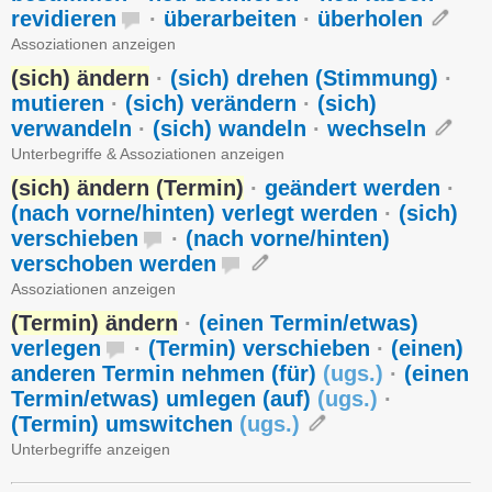
revidieren
·
überarbeiten
·
überholen
Assoziationen anzeigen
(sich) ändern
·
(sich) drehen (Stimmung)
·
mutieren
·
(sich) verändern
·
(sich)
verwandeln
·
(sich) wandeln
·
wechseln
Unterbegriffe & Assoziationen anzeigen
(sich) ändern (Termin)
·
geändert werden
·
(nach vorne/hinten) verlegt werden
·
(sich)
verschieben
·
(nach vorne/hinten)
verschoben werden
Assoziationen anzeigen
(Termin) ändern
·
(einen Termin/etwas)
verlegen
·
(Termin) verschieben
·
(einen)
anderen Termin nehmen (für)
(
ugs.
)
·
(einen
Termin/etwas) umlegen (auf)
(
ugs.
)
·
(Termin) umswitchen
(
ugs.
)
Unterbegriffe anzeigen