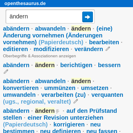
openthesaurus.de
abändern
·
abwandeln
·
ändern
·
(eine)
Änderung vornehmen (Änderungen
vornehmen)
(
Papierdeutsch
)
·
bearbeiten
·
editieren
·
modifizieren
·
verändern
Oberbegriffe & Assoziationen anzeigen
abändern
·
ändern
·
berichtigen
·
bessern
abändern
·
abwandeln
·
ändern
·
konvertieren
·
ummünzen
·
umsetzen
·
umwandeln
·
verarbeiten (zu)
·
verquanten
(
ugs.
,
regional
,
veraltet
)
abändern
·
ändern
·
auf den Prüfstand
stellen
·
einer Revision unterziehen
(
Papierdeutsch
)
·
korrigieren
·
neu
bestimmen
·
neu definieren
·
neu fassen
·