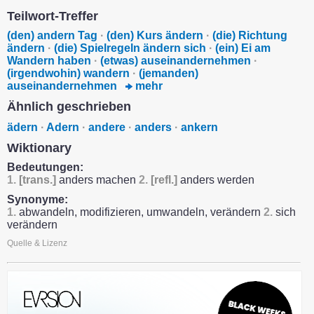
Teilwort-Treffer
(den) andern Tag
·
(den) Kurs ändern
·
(die) Richtung
ändern
·
(die) Spielregeln ändern sich
·
(ein) Ei am
Wandern haben
·
(etwas) auseinandernehmen
·
(irgendwohin) wandern
·
(jemanden)
auseinandernehmen
mehr
Ähnlich geschrieben
ädern
·
Adern
·
andere
·
anders
·
ankern
Wiktionary
Bedeutungen:
1.
[trans.]
anders machen
2.
[refl.]
anders werden
Synonyme:
1.
abwandeln, modifizieren, umwandeln, verändern
2.
sich
verändern
Quelle & Lizenz