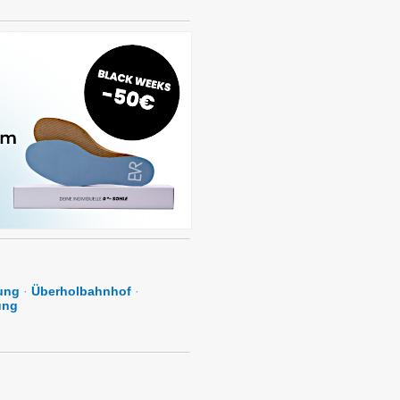
ung
·
Überholbahnhof
·
ung