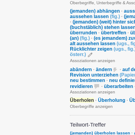
Oberbegriffe, Unterbegriffe & Ass
(jemanden) abhängen
·
auss
aussehen lassen
(
fig.
)
·
(jem
·
(jemanden) (weit) hinter si
(buchstäblich) stehen lasse
überrunden
·
übertreffen
·
ü
(an)
(
fig.
)
·
(es jemandem) zu
alt aussehen lassen
(
ugs.
,
fi
Rücklichter zeigen
(
ugs.
,
fig.
österr.
)
Assoziationen anzeigen
abändern
·
ändern
·
auf d
Revision unterziehen
(
Papie
neu bestimmen
·
neu definie
revidieren
·
überarbeiten
Assoziationen anzeigen
Überholen
·
Überholung
·
Üb
Oberbegriffe anzeigen
Teilwort-Treffer
(jemanden) überholen lassen
·