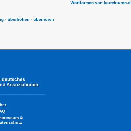
Wortformen von korrekturen.d
ng
·
überhöhen
·
überhören
s deutsches
nd Assoziationen.
ber
AQ
mpressum &
atenschutz