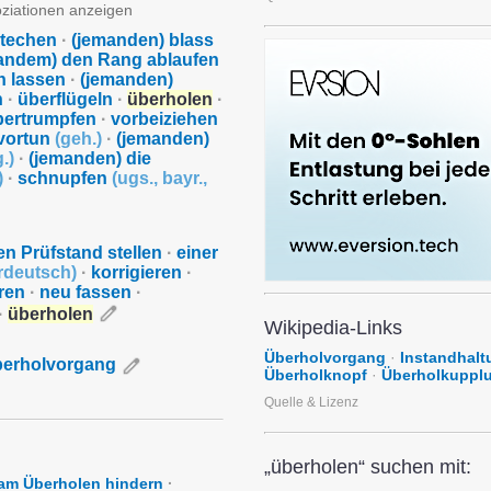
oziationen anzeigen
techen
·
(jemanden) blass
andem) den Rang ablaufen
ch lassen
·
(jemanden)
n
·
überflügeln
·
überholen
·
bertrumpfen
·
vorbeiziehen
vortun
(
geh.
)
·
(jemanden)
g.
)
·
(jemanden) die
)
·
schnupfen
(
ugs.
,
bayr.
,
en Prüfstand stellen
·
einer
rdeutsch
)
·
korrigieren
·
ren
·
neu fassen
·
·
überholen
Wikipedia-Links
Überholvorgang
·
Instandhalt
erholvorgang
Überholknopf
·
Überholkuppl
Quelle & Lizenz
„überholen“ suchen mit:
am Überholen hindern
·