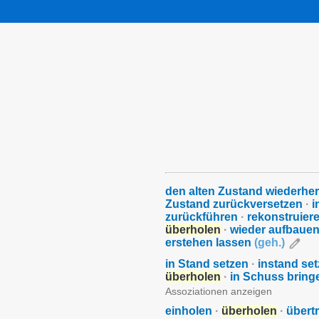
den alten Zustand wiederher
Zustand zurückversetzen
·
i
zurückführen
·
rekonstruier
überholen
·
wieder aufbaue
erstehen lassen
(
geh.
)
in Stand setzen
·
instand se
überholen
·
in Schuss brin
Assoziationen anzeigen
einholen
·
überholen
·
übertr