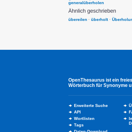
generalüberholen
Ähnlich geschrieben
übereilen
·
überholt
·
Überholu
OpenThesaurus ist ein freie
Wörterbuch für Synonyme u
Erweiterte Suche
Ü
API
F
Wortlisten
I
D
Tags
Daten-Download