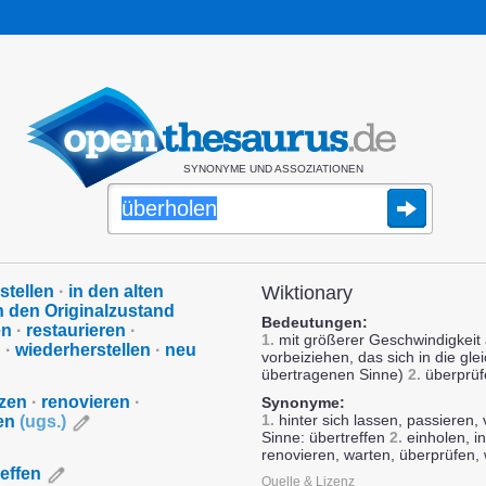
SYNONYME UND ASSOZIATIONEN
stellen
·
in den alten
Wiktionary
n den Originalzustand
Bedeutungen:
en
·
restaurieren
·
1.
mit größerer Geschwindigkeit
n
·
wiederherstellen
·
neu
vorbeiziehen, das sich in die gl
übertragenen Sinne)
2.
überprüf
tzen
·
renovieren
·
Synonyme:
1.
hinter sich lassen, passieren,
gen
(
ugs.
)
Sinne: übertreffen
2.
einholen, in
renovieren, warten, überprüfen, 
effen
Quelle & Lizenz