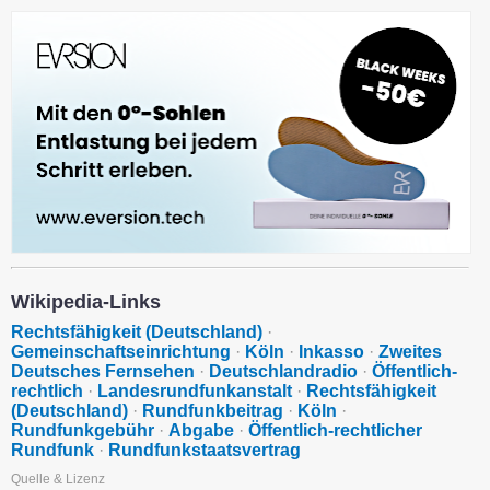
Wikipedia-Links
Rechtsfähigkeit (Deutschland)
·
Gemeinschaftseinrichtung
·
Köln
·
Inkasso
·
Zweites
Deutsches Fernsehen
·
Deutschlandradio
·
Öffentlich-
rechtlich
·
Landesrundfunkanstalt
·
Rechtsfähigkeit
(Deutschland)
·
Rundfunkbeitrag
·
Köln
·
Rundfunkgebühr
·
Abgabe
·
Öffentlich-rechtlicher
Rundfunk
·
Rundfunkstaatsvertrag
Quelle & Lizenz