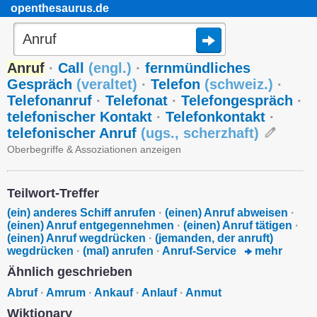
openthesaurus.de
Anruf
·
Call
(
engl.
)
·
fernmündliches
Gespräch
(
veraltet
)
·
Telefon
(
schweiz.
)
·
Telefonanruf
·
Telefonat
·
Telefongespräch
·
telefonischer Kontakt
·
Telefonkontakt
·
telefonischer Anruf
(
ugs.
,
scherzhaft
)
Oberbegriffe & Assoziationen anzeigen
Teilwort-Treffer
(ein) anderes Schiff anrufen
·
(einen) Anruf abweisen
·
(einen) Anruf entgegennehmen
·
(einen) Anruf tätigen
·
(einen) Anruf wegdrücken
·
(jemanden, der anruft)
wegdrücken
·
(mal) anrufen
·
Anruf-Service
mehr
Ähnlich geschrieben
Abruf
·
Amrum
·
Ankauf
·
Anlauf
·
Anmut
Wiktionary