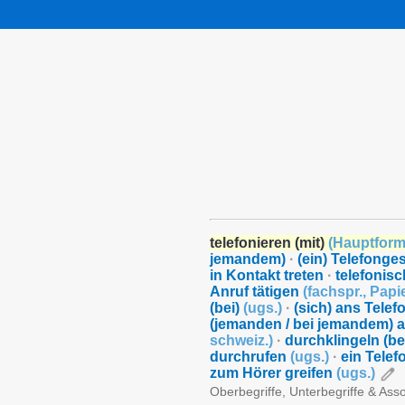
telefonieren (mit)
(
Hauptfor
jemandem)
·
(ein) Telefonge
in Kontakt treten
·
telefonisc
Anruf tätigen
(
fachspr.
,
Papi
(bei)
(
ugs.
)
·
(sich) ans Tele
(jemanden / bei jemandem) a
schweiz.
)
·
durchklingeln (b
durchrufen
(
ugs.
)
·
ein Tele
zum Hörer greifen
(
ugs.
)
Oberbegriffe, Unterbegriffe & Ass