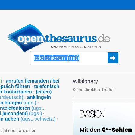
SYNONYME UND ASSOZIATIONEN
m
)
·
anrufen (jemanden / bei
Wiktionary
spräch führen
·
telefonisch
Keine direkten Treffer
h kontaktieren
·
(einen)
erdeutsch
)
·
anklingeln
fon hängen
(
ugs.
)
·
ntelefonieren
(
ugs.
,
ei jemandem)
(
ugs.
)
·
fon geben
(
ugs.
,
schweiz.
)
·
oziationen anzeigen