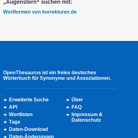
„Augenstern“ suchen mit:
Wortformen von korrekturen.de
OpenThesaurus ist ein freies deutsches
Wörterbuch für Synonyme und Assoziationen.
Erweiterte Suche
Über
API
FAQ
Wortlisten
Impressum &
Datenschutz
Tags
Daten-Download
Daten-Änderungen