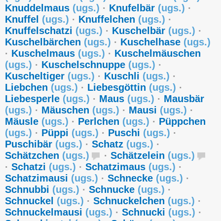
Knuddelmaus
(
ugs.
)
·
Knufelbär
(
ugs.
)
·
Knuffel
(
ugs.
)
·
Knuffelchen
(
ugs.
)
·
Knuffelschatzi
(
ugs.
)
·
Kuschelbär
(
ugs.
)
·
Kuschelbärchen
(
ugs.
)
·
Kuschelhase
(
ugs.
)
·
Kuschelmaus
(
ugs.
)
·
Kuschelmäuschen
(
ugs.
)
·
Kuschelschnuppe
(
ugs.
)
·
Kuscheltiger
(
ugs.
)
·
Kuschli
(
ugs.
)
·
Liebchen
(
ugs.
)
·
Liebesgöttin
(
ugs.
)
·
Liebesperle
(
ugs.
)
·
Maus
(
ugs.
)
·
Mausbär
(
ugs.
)
·
Mäuschen
(
ugs.
)
·
Mausi
(
ugs.
)
·
Mäusle
(
ugs.
)
·
Perlchen
(
ugs.
)
·
Püppchen
(
ugs.
)
·
Püppi
(
ugs.
)
·
Puschi
(
ugs.
)
·
Puschibär
(
ugs.
)
·
Schatz
(
ugs.
)
·
Schätzchen
(
ugs.
)
·
Schätzelein
(
ugs.
)
·
Schatzi
(
ugs.
)
·
Schatzimaus
(
ugs.
)
·
Schatzimausi
(
ugs.
)
·
Schnecke
(
ugs.
)
·
Schnubbi
(
ugs.
)
·
Schnucke
(
ugs.
)
·
Schnuckel
(
ugs.
)
·
Schnuckelchen
(
ugs.
)
·
Schnuckelmausi
(
ugs.
)
·
Schnucki
(
ugs.
)
·