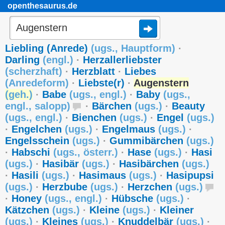
openthesaurus.de
Liebling (Anrede)
(
ugs.
,
Hauptform
)
·
Darling
(
engl.
)
·
Herzallerliebster
(
scherzhaft
)
·
Herzblatt
·
Liebes
(
Anredeform
)
·
Liebste(r)
·
Augenstern
(
geh.
)
·
Babe
(
ugs.
,
engl.
)
·
Baby
(
ugs.
,
engl.
,
salopp
)
·
Bärchen
(
ugs.
)
·
Beauty
(
ugs.
,
engl.
)
·
Bienchen
(
ugs.
)
·
Engel
(
ugs.
)
·
Engelchen
(
ugs.
)
·
Engelmaus
(
ugs.
)
·
Engelsschein
(
ugs.
)
·
Gummibärchen
(
ugs.
)
·
Habschi
(
ugs.
,
österr.
)
·
Hase
(
ugs.
)
·
Hasi
(
ugs.
)
·
Hasibär
(
ugs.
)
·
Hasibärchen
(
ugs.
)
·
Hasili
(
ugs.
)
·
Hasimaus
(
ugs.
)
·
Hasipupsi
(
ugs.
)
·
Herzbube
(
ugs.
)
·
Herzchen
(
ugs.
)
·
Honey
(
ugs.
,
engl.
)
·
Hübsche
(
ugs.
)
·
Kätzchen
(
ugs.
)
·
Kleine
(
ugs.
)
·
Kleiner
(
ugs.
)
·
Kleines
(
ugs.
)
·
Knuddelbär
(
ugs.
)
·