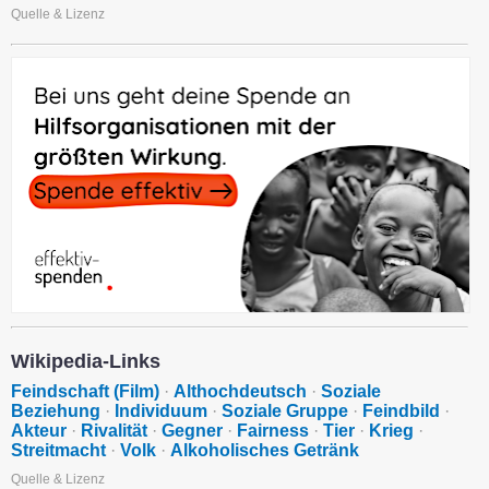
Quelle & Lizenz
Wikipedia-Links
Feindschaft (Film)
·
Althochdeutsch
·
Soziale
Beziehung
·
Individuum
·
Soziale Gruppe
·
Feindbild
·
Akteur
·
Rivalität
·
Gegner
·
Fairness
·
Tier
·
Krieg
·
Streitmacht
·
Volk
·
Alkoholisches Getränk
Quelle & Lizenz