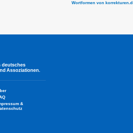
Wortformen von korrekturen.d
s deutsches
nd Assoziationen.
ber
AQ
mpressum &
atenschutz