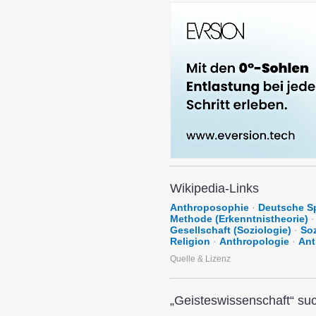
Wikipedia-Links
Anthroposophie
·
Deutsche S
Methode (Erkenntnistheorie)
·
Gesellschaft (Soziologie)
·
Soz
Religion
·
Anthropologie
·
Ant
Quelle & Lizenz
„Geisteswissenschaft“ suc