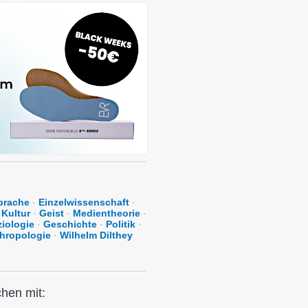
prache
·
Einzelwissenschaft
·
Kultur
·
Geist
·
Medientheorie
·
iologie
·
Geschichte
·
Politik
·
hropologie
·
Wilhelm Dilthey
hen mit: