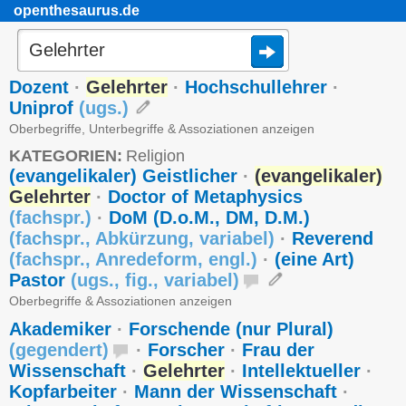
openthesaurus.de
Dozent
·
Gelehrter
·
Hochschullehrer
·
Uniprof
(
ugs.
)
Oberbegriffe, Unterbegriffe & Assoziationen anzeigen
KATEGORIEN:
Religion
(evangelikaler) Geistlicher
·
(evangelikaler)
Gelehrter
·
Doctor of Metaphysics
(
fachspr.
)
·
DoM (D.o.M., DM, D.M.)
(
fachspr.
,
Abkürzung
,
variabel
)
·
Reverend
(
fachspr.
,
Anredeform
,
engl.
)
·
(eine Art)
Pastor
(
ugs.
,
fig.
,
variabel
)
Oberbegriffe & Assoziationen anzeigen
Akademiker
·
Forschende (nur Plural)
(
gegendert
)
·
Forscher
·
Frau der
Wissenschaft
·
Gelehrter
·
Intellektueller
·
Kopfarbeiter
·
Mann der Wissenschaft
·