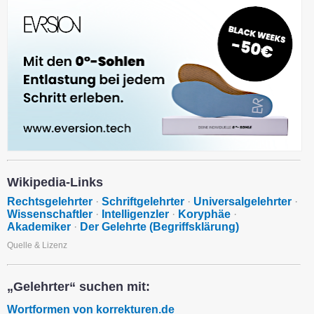
Wikipedia-Links
Rechtsgelehrter
·
Schriftgelehrter
·
Universalgelehrter
·
Wissenschaftler
·
Intelligenzler
·
Koryphäe
·
Akademiker
·
Der Gelehrte (Begriffsklärung)
Quelle & Lizenz
„Gelehrter“ suchen mit:
Wortformen von korrekturen.de