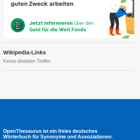
Wikipedia-Links
Keine direkten Treffer
OpenThesaurus ist ein freies deutsches
Wörterbuch für Synonyme und Assoziationen.