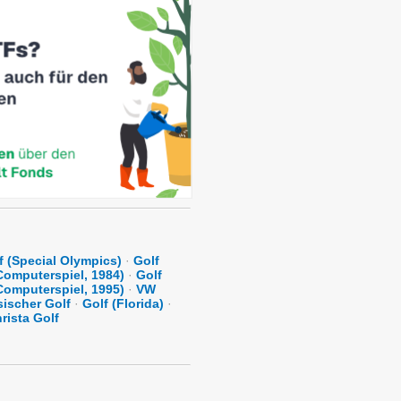
f (Special Olympics)
·
Golf
Computerspiel, 1984)
·
Golf
Computerspiel, 1995)
·
VW
sischer Golf
·
Golf (Florida)
·
rista Golf