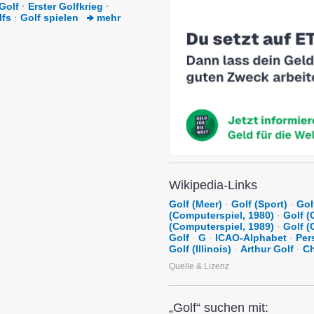
Golf
·
Erster Golfkrieg
·
lfs
·
Golf spielen
mehr
Wikipedia-Links
Golf (Meer)
·
Golf (Sport)
·
Gol
(Computerspiel, 1980)
·
Golf (
(Computerspiel, 1989)
·
Golf (
Golf
·
G
·
ICAO-Alphabet
·
Per
Golf (Illinois)
·
Arthur Golf
·
Ch
Quelle & Lizenz
„Golf“ suchen mit: