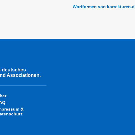
Wortformen von korrekturen.d
s deutsches
nd Assoziationen.
ber
AQ
mpressum &
atenschutz