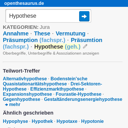
openthesaurus.de
KATEGORIEN:
Jura
Annahme
·
These
·
Vermutung
·
Präsumption
(
fachspr.
)
·
Präsumtion
(
fachspr.
)
·
Hypothese
(
geh.
)
Oberbegriffe, Unterbegriffe & Assoziationen anzeigen
Teilwort-Treffer
Alternativhypothese
·
Bodenstein'sche
Quasistationaritätshypothese
·
Drei-Sektoren-
Hypothese
·
Effizienzmarkthypothese
·
Expansionshypothese
·
Fourastie-Hypothese
·
Gegenhypothese
·
Gestaltänderungsenergiehypothese
mehr
Ähnlich geschrieben
Hypophyse
·
Hypothek
·
Hypotaxe
·
Hypotonie