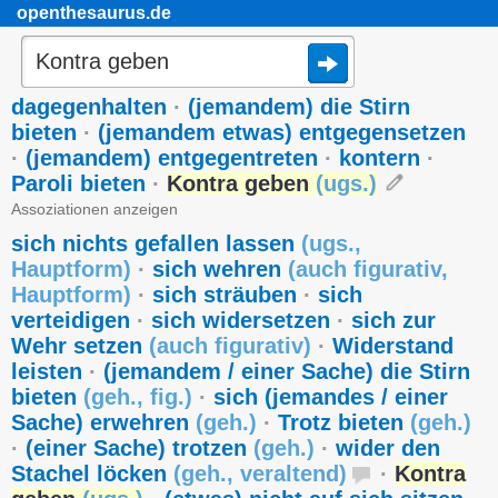
openthesaurus.de
dagegenhalten
·
(jemandem) die Stirn
bieten
·
(jemandem etwas) entgegensetzen
·
(jemandem) entgegentreten
·
kontern
·
Paroli bieten
·
Kontra geben
(
ugs.
)
Assoziationen anzeigen
sich nichts gefallen lassen
(
ugs.
,
Hauptform
)
·
sich wehren
(
auch figurativ
,
Hauptform
)
·
sich sträuben
·
sich
verteidigen
·
sich widersetzen
·
sich zur
Wehr setzen
(
auch figurativ
)
·
Widerstand
leisten
·
(jemandem / einer Sache) die Stirn
bieten
(
geh.
,
fig.
)
·
sich (jemandes / einer
Sache) erwehren
(
geh.
)
·
Trotz bieten
(
geh.
)
·
(einer Sache) trotzen
(
geh.
)
·
wider den
Stachel löcken
(
geh.
,
veraltend
)
·
Kontra