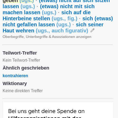
geben
(
ugs.
)
·
(etwas) nicht auf sich sitzen
lassen
(
ugs.
)
·
(etwas) nicht mit sich
machen lassen
(
ugs.
)
·
sich auf die
Hinterbeine stellen
(
ugs.
,
fig.
)
·
sich (etwas)
nicht gefallen lassen
(
ugs.
)
·
sich seiner
Haut wehren
(
ugs.
,
auch figurativ
)
Oberbegriffe, Unterbegriffe & Assoziationen anzeigen
Teilwort-Treffer
Kein Teilwort-Treffer
Ähnlich geschrieben
kontrahieren
Wiktionary
Keine direkten Treffer