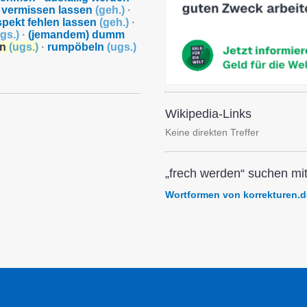
 vermissen lassen
(
geh.
)
·
spekt fehlen lassen
(
geh.
)
·
gs.
)
·
(jemandem) dumm
en
(
ugs.
)
·
rumpöbeln
(
ugs.
)
Wikipedia-Links
Keine direkten Treffer
„frech werden“ suchen mit
Wortformen von korrekturen.d