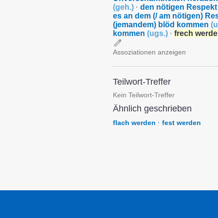
(
geh.
)
·
den nötigen Respekt
es an dem (/ am nötigen) Re
(jemandem) blöd kommen
(
u
kommen
(
ugs.
)
·
frech werd
Assoziationen anzeigen
Teilwort-Treffer
Kein Teilwort-Treffer
Ähnlich geschrieben
flach werden
·
fest werden