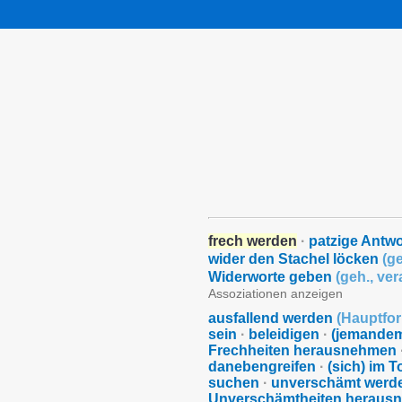
frech werden
·
patzige Antw
wider den Stachel löcken
(
ge
Widerworte geben
(
geh.
,
vera
Assoziationen anzeigen
ausfallend werden
(
Hauptfo
sein
·
beleidigen
·
(jemande
Frechheiten herausnehmen
danebengreifen
·
(sich) im T
suchen
·
unverschämt werd
Unverschämtheiten heraus