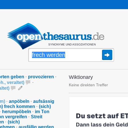
SYNONYME UND ASSOZIATIONEN
orten geben
·
provozieren
·
Wiktionary
h.
,
veraltet
)
·
Keine direkten Treffer
ltet
)
rm
)
·
anpöbeln
·
aufsässig
m) frech kommen
·
(sich)
·
herumpöbeln
·
im Ton
on vergreifen
·
Streit
en
·
(sich)
nehmen
·
ausfällig werden