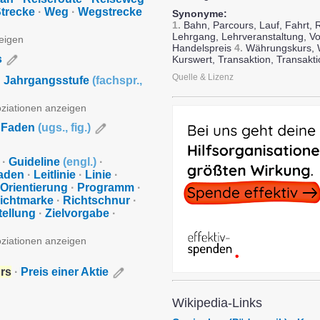
trecke
·
Weg
·
Wegstrecke
Synonyme:
1.
Bahn, Parcours, Lauf, Fahrt, 
Lehrgang, Lehrveranstaltung, V
zeigen
Handelspreis
4.
Währungskurs, W
s
Kurswert, Transaktion, Transakt
Quelle & Lizenz
·
Jahrgangsstufe
(
fachspr.
,
oziationen anzeigen
r Faden
(
ugs.
,
fig.
)
·
Guideline
(
engl.
)
·
faden
·
Leitlinie
·
Linie
·
Orientierung
·
Programm
·
ichtmarke
·
Richtschnur
·
tellung
·
Zielvorgabe
·
oziationen anzeigen
rs
·
Preis einer Aktie
Wikipedia-Links