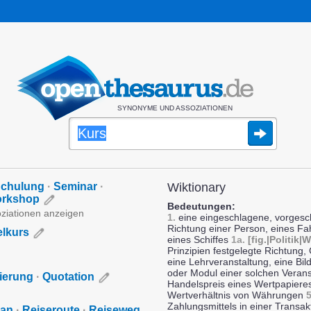
SYNONYME UND ASSOZIATIONEN
chulung
·
Seminar
·
Wiktionary
rkshop
Bedeutungen:
oziationen anzeigen
1.
eine eingeschlagene, vorgesc
Richtung einer Person, eines F
lkurs
eines Schiffes
1a.
[fig.|Politik|
Prinzipien festgelegte Richtung,
eine Lehrveranstaltung, eine Bil
oder Modul einer solchen Veran
ierung
·
Quotation
Handelspreis eines Wertpapier
Wertverhältnis von Währungen
5
Zahlungsmittels in einer Transak
lan
·
Reiseroute
·
Reiseweg