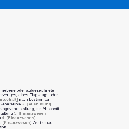
hriebene oder aufgezeichnete
ahrzeuges, eines Flugzeugs oder
Wirtschaft]
nach bestimmten
 Generallinie
2.
[Ausbildung]
dungsveranstaltung, ein Abschnitt
staltung
3.
[Finanzwesen]
es
4.
[Finanzwesen]
.
[Finanzwesen]
Wert eines
tion