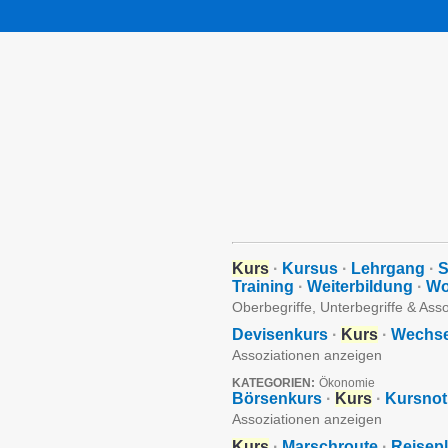
Kurs
·
Kursus
·
Lehrgang
·
S
Training
·
Weiterbildung
·
Wo
Oberbegriffe, Unterbegriffe & Ass
Devisenkurs
·
Kurs
·
Wechse
Assoziationen anzeigen
KATEGORIEN:
Ökonomie
Börsenkurs
·
Kurs
·
Kursnot
Assoziationen anzeigen
Kurs
·
Marschroute
·
Reisep