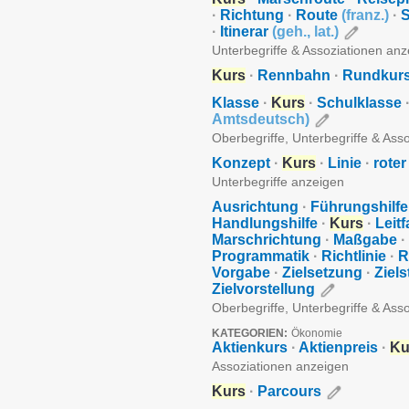
·
Richtung
·
Route
(
franz.
)
·
S
·
Itinerar
(
geh.
,
lat.
)
Unterbegriffe & Assoziationen an
Kurs
·
Rennbahn
·
Rundkur
Klasse
·
Kurs
·
Schulklasse
Amtsdeutsch
)
Oberbegriffe, Unterbegriffe & Ass
Konzept
·
Kurs
·
Linie
·
rote
Unterbegriffe anzeigen
Ausrichtung
·
Führungshilfe
Handlungshilfe
·
Kurs
·
Leit
Marschrichtung
·
Maßgabe
·
Programmatik
·
Richtlinie
·
R
Vorgabe
·
Zielsetzung
·
Ziels
Zielvorstellung
Oberbegriffe, Unterbegriffe & Ass
KATEGORIEN:
Ökonomie
Aktienkurs
·
Aktienpreis
·
Ku
Assoziationen anzeigen
Kurs
·
Parcours