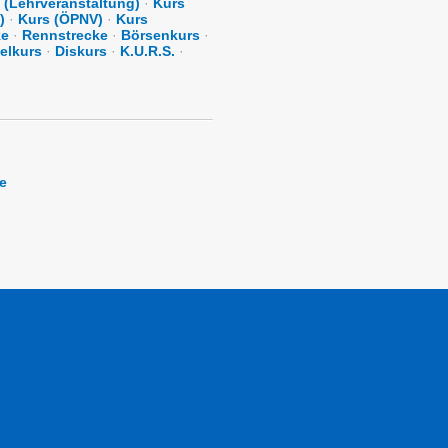
 (Lehrveranstaltung)
·
Kurs
)
·
Kurs (ÖPNV)
·
Kurs
ke
·
Rennstrecke
·
Börsenkurs
·
elkurs
·
Diskurs
·
K.U.R.S.
·
e