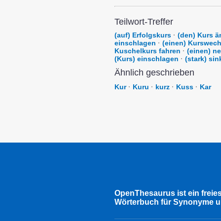
Teilwort-Treffer
(auf) Erfolgskurs
·
(den) Kurs ä
einschlagen
·
(einen) Kurswec
Kuschelkurs fahren
·
(einen) n
(Kurs) einschlagen
·
(stark) sin
Ähnlich geschrieben
Kur
·
Kuru
·
kurz
·
Kuss
·
Kar
OpenThesaurus ist ein freie
Wörterbuch für Synonyme u