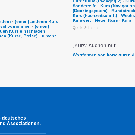
Curriculum (Pädagogik)
·
Kurs
Sonderreife
·
Kurs (Navigation
(Dockingsystem)
·
Rundstrec
Kurs (Fachzeitschrift)
·
Wechs
Kurswert
·
Neuer Kurs
·
Kurs
ndern
·
(einen) anderen Kurs
hsel vornehmen
·
(einen)
Quelle & Lizenz
euen Kurs einschlagen
·
ken (Kurse, Preise)
mehr
„Kurs“ suchen mit:
Wortformen von korrekturen.d
s deutsches
nd Assoziationen.