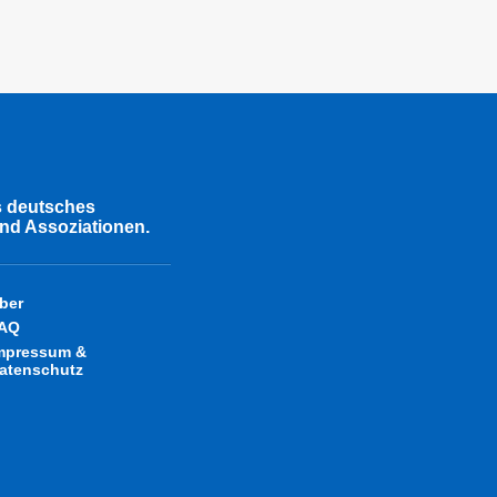
s deutsches
nd Assoziationen.
ber
AQ
mpressum &
atenschutz