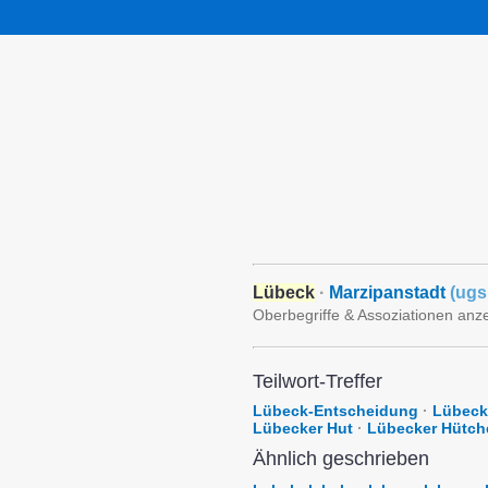
Lübeck
·
Marzipanstadt
(
ugs
Oberbegriffe & Assoziationen anz
Teilwort-Treffer
Lübeck-Entscheidung
·
Lübeck-
Lübecker Hut
·
Lübecker Hütch
Ähnlich geschrieben