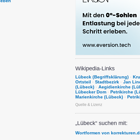
leben
Wikipedia-Links
Lübeck (Begriffsklärung)
·
Kr
Ortsteil
·
Stadtbezirk
·
Jan Li
(Lübeck)
·
Aegidienkirche (Lü
Lübecker Dom
·
Petrikirche (
Marienkirche (Lübeck)
·
Petri
Quelle & Lizenz
„Lübeck“ suchen mit:
Wortformen von korrekturen.d