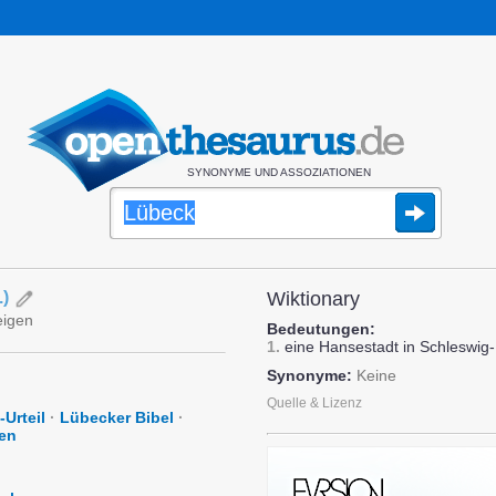
SYNONYME UND ASSOZIATIONEN
.
)
Wiktionary
eigen
Bedeutungen:
1.
eine Hansestadt in Schleswig-
Synonyme:
Keine
Quelle & Lizenz
Urteil
·
Lübecker Bibel
·
en