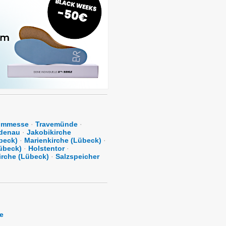
ummesse
·
Travemünde
·
ndenau
·
Jakobikirche
beck)
·
Marienkirche (Lübeck)
·
Lübeck)
·
Holstentor
·
kirche (Lübeck)
·
Salzspeicher
e