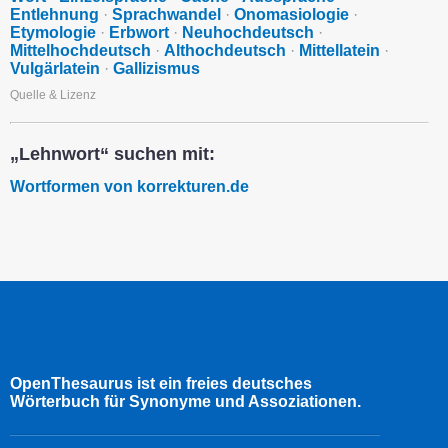
Entlehnung
·
Sprachwandel
·
Onomasiologie
·
Etymologie
·
Erbwort
·
Neuhochdeutsch
·
Mittelhochdeutsch
·
Althochdeutsch
·
Mittellatein
·
Vulgärlatein
·
Gallizismus
Quelle & Lizenz
„Lehnwort“ suchen mit:
Wortformen von korrekturen.de
OpenThesaurus ist ein freies deutsches
Wörterbuch für Synonyme und Assoziationen.