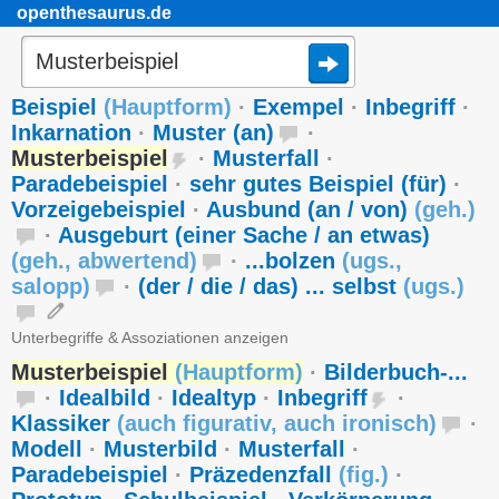
openthesaurus.de
Beispiel
(
Hauptform
)
·
Exempel
·
Inbegriff
·
Inkarnation
·
Muster (an)
·
Musterbeispiel
·
Musterfall
·
Paradebeispiel
·
sehr gutes Beispiel (für)
·
Vorzeigebeispiel
·
Ausbund (an / von)
(
geh.
)
·
Ausgeburt (einer Sache / an etwas)
(
geh.
,
abwertend
)
·
...bolzen
(
ugs.
,
salopp
)
·
(der / die / das) ... selbst
(
ugs.
)
Unterbegriffe & Assoziationen anzeigen
Musterbeispiel
(
Hauptform
)
·
Bilderbuch-...
·
Idealbild
·
Idealtyp
·
Inbegriff
·
Klassiker
(
auch figurativ
,
auch ironisch
)
·
Modell
·
Musterbild
·
Musterfall
·
Paradebeispiel
·
Präzedenzfall
(
fig.
)
·