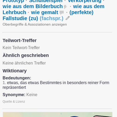
Prototyp
·
Schulbeispiel
·
Verkörperung
·
wie aus dem Bilderbuch
·
wie aus dem
Lehrbuch
·
wie gemalt
·
(perfekte)
Fallstudie (zu)
(
fachspr.
)
Oberbegriffe & Assoziationen anzeigen
Teilwort-Treffer
Kein Teilwort-Treffer
Ähnlich geschrieben
Keine ähnlichen Treffer
Wiktionary
Bedeutungen:
1.
etwas, das etwas Bestimmtes in besonders reiner Form
repräsentiert
Synonyme:
Keine
Quelle & Lizenz