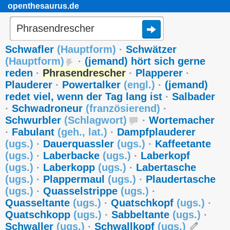
openthesaurus.de
Schwafler
(
Hauptform
)
·
Schwätzer
(
Hauptform
)
·
(jemand) hört sich gerne
reden
·
Phrasendrescher
·
Plapperer
·
Plauderer
·
Powertalker
(
engl.
)
·
(jemand)
redet viel, wenn der Tag lang ist
·
Salbader
·
Schwadroneur
(
französierend
)
·
Schwurbler
(
Schlagwort
)
·
Wortemacher
·
Fabulant
(
geh.
,
lat.
)
·
Dampfplauderer
(
ugs.
)
·
Dauerquassler
(
ugs.
)
·
Kaffeetante
(
ugs.
)
·
Laberbacke
(
ugs.
)
·
Laberkopf
(
ugs.
)
·
Laberkopp
(
ugs.
)
·
Labertasche
(
ugs.
)
·
Plappermaul
(
ugs.
)
·
Plaudertasche
(
ugs.
)
·
Quasselstrippe
(
ugs.
)
·
Quasseltante
(
ugs.
)
·
Quatschkopf
(
ugs.
)
·
Quatschkopp
(
ugs.
)
·
Sabbeltante
(
ugs.
)
·
Schwaller
(
ugs.
)
·
Schwallkopf
(
ugs.
)