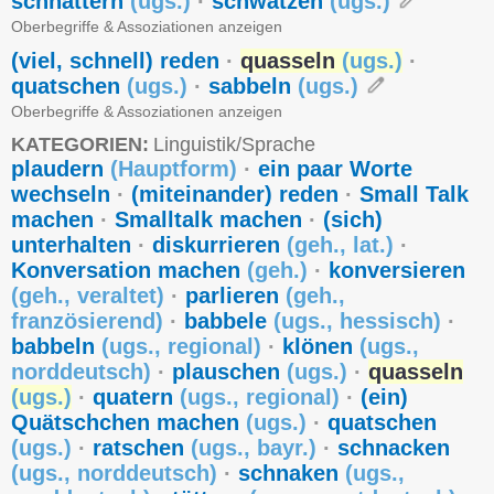
schnattern
(
ugs.
)
·
schwätzen
(
ugs.
)
Oberbegriffe & Assoziationen anzeigen
(viel, schnell) reden
·
quasseln
(
ugs.
)
·
quatschen
(
ugs.
)
·
sabbeln
(
ugs.
)
Oberbegriffe & Assoziationen anzeigen
KATEGORIEN:
Linguistik/Sprache
plaudern
(
Hauptform
)
·
ein paar Worte
wechseln
·
(miteinander) reden
·
Small Talk
machen
·
Smalltalk machen
·
(sich)
unterhalten
·
diskurrieren
(
geh.
,
lat.
)
·
Konversation machen
(
geh.
)
·
konversieren
(
geh.
,
veraltet
)
·
parlieren
(
geh.
,
französierend
)
·
babbele
(
ugs.
,
hessisch
)
·
babbeln
(
ugs.
,
regional
)
·
klönen
(
ugs.
,
norddeutsch
)
·
plauschen
(
ugs.
)
·
quasseln
(
ugs.
)
·
quatern
(
ugs.
,
regional
)
·
(ein)
Quätschchen machen
(
ugs.
)
·
quatschen
(
ugs.
)
·
ratschen
(
ugs.
,
bayr.
)
·
schnacken
(
ugs.
,
norddeutsch
)
·
schnaken
(
ugs.
,