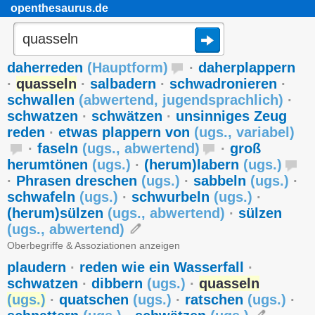
openthesaurus.de
daherreden
(
Hauptform
)
·
daherplappern
·
quasseln
·
salbadern
·
schwadronieren
·
schwallen
(
abwertend
,
jugendsprachlich
)
·
schwatzen
·
schwätzen
·
unsinniges Zeug
reden
·
etwas plappern von
(
ugs.
,
variabel
)
·
faseln
(
ugs.
,
abwertend
)
·
groß
herumtönen
(
ugs.
)
·
(herum)labern
(
ugs.
)
·
Phrasen dreschen
(
ugs.
)
·
sabbeln
(
ugs.
)
·
schwafeln
(
ugs.
)
·
schwurbeln
(
ugs.
)
·
(herum)sülzen
(
ugs.
,
abwertend
)
·
sülzen
(
ugs.
,
abwertend
)
Oberbegriffe & Assoziationen anzeigen
plaudern
·
reden wie ein Wasserfall
·
schwatzen
·
dibbern
(
ugs.
)
·
quasseln
(
ugs.
)
·
quatschen
(
ugs.
)
·
ratschen
(
ugs.
)
·