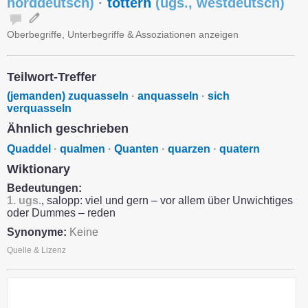
norddeutsch
)
·
töttern
(
ugs.
,
westdeutsch
)
Oberbegriffe, Unterbegriffe & Assoziationen anzeigen
Teilwort-Treffer
(jemanden) zuquasseln
·
anquasseln
·
sich
verquasseln
Ähnlich geschrieben
Quaddel
·
qualmen
·
Quanten
·
quarzen
·
quatern
Wiktionary
Bedeutungen:
1.
ugs.
, salopp: viel und gern – vor allem über Unwichtiges
oder Dummes – reden
Synonyme:
Keine
Quelle & Lizenz