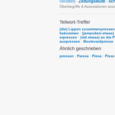
veraltet
)
·
Zeitungsleute
·
sc
Oberbegriffe & Assoziationen anz
Teilwort-Treffer
(die) Lippen zusammenpressen
bekommen
·
(jemandem etwas)
erpressen
·
(mit etwas) an die 
auspressen
·
Boulevardpresse
Ähnlich geschrieben
pressen
·
Parese
·
Piese
·
Pisse