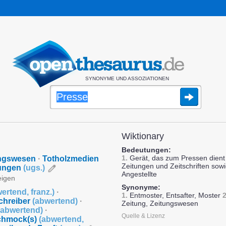
SYNONYME UND ASSOZIATIONEN
Wiktionary
Bedeutungen:
1.
Gerät, das zum Pressen dien
ngswesen
·
Totholzmedien
Zeitungen und Zeitschriften sowi
tungen
(
ugs.
)
Angestellte
eigen
Synonyme:
ertend
,
franz.
)
·
1.
Entmoster, Entsafter, Moster
2
chreiber
(
abwertend
)
·
Zeitung, Zeitungswesen
abwertend
)
·
Quelle & Lizenz
chmock(s)
(
abwertend
,