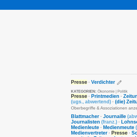
Presse
·
Verdichter
KATEGORIEN:
Ökonomie
|
Politik
Presse
·
Printmedien
·
Zeitu
(
ugs.
,
abwertend
)
·
(die) Zei
Oberbegriffe & Assoziationen anz
Blattmacher
·
Journaille
(
abw
Journalisten
(
franz.
)
·
Lohns
Medienleute
·
Medienmeute
(
Medienvertreter
·
Presse
·
S