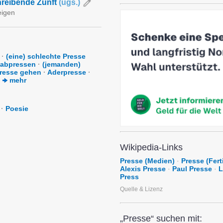
hreibende Zunft
(
ugs.
)
eigen
·
(eine) schlechte Presse
 abpressen
·
(jemanden)
Presse gehen
·
Aderpresse
·
mehr
·
Poesie
Wikipedia-Links
Presse (Medien)
·
Presse (Fer
Alexis Presse
·
Paul Presse
·
L
Press
Quelle & Lizenz
„Presse“ suchen mit: