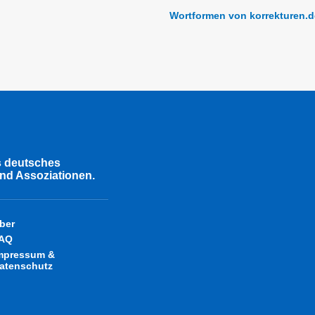
Wortformen von korrekturen.d
s deutsches
nd Assoziationen.
ber
AQ
mpressum &
atenschutz