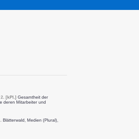
t
2.
[kPl.]
Gesamtheit der
e deren Mitarbeiter und
.
Blätterwald, Medien (Plural),