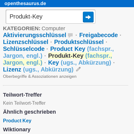
openthesaurus.de
KATEGORIEN:
Computer
Aktivierungsschlüssel
·
Freigabecode
·
Lizenzschlüssel
·
Produktschlüssel
·
Schlüsselcode
·
Product Key
(
fachspr.
,
Jargon
,
engl.
)
·
Produkt-Key
(
fachspr.
,
Jargon
,
engl.
)
·
Key
(
ugs.
,
Abkürzung
)
·
Lizenz
(
ugs.
,
Abkürzung
)
Oberbegriffe & Assoziationen anzeigen
Teilwort-Treffer
Kein Teilwort-Treffer
Ähnlich geschrieben
Product Key
Wiktionary