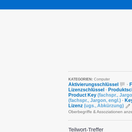
KATEGORIEN:
Computer
Aktivierungsschlüssel
·
F
Lizenzschlüssel
·
Produktsc
Product Key
(
fachspr.
,
Jarg
(
fachspr.
,
Jargon
,
engl.
)
·
Ke
Lizenz
(
ugs.
,
Abkürzung
)
Oberbegriffe & Assoziationen anz
Teilwort-Treffer