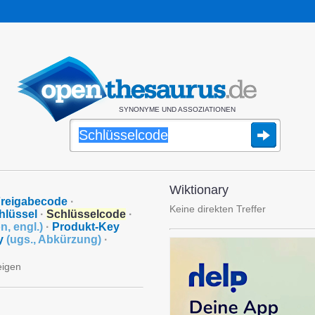
SYNONYME UND ASSOZIATIONEN
Wiktionary
reigabecode
·
Keine direkten Treffer
hlüssel
·
Schlüsselcode
·
on
,
engl.
)
·
Produkt-Key
y
(
ugs.
,
Abkürzung
)
·
eigen