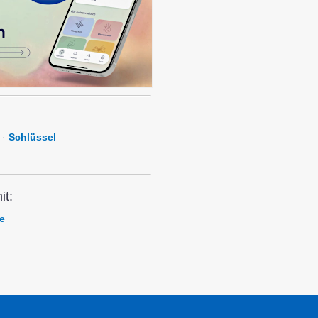
·
Schlüssel
it:
e