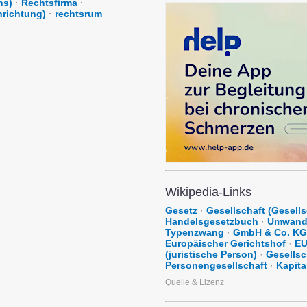
ns)
·
Rechtsfirma
·
hrichtung)
·
rechtsrum
Wikipedia-Links
Gesetz
·
Gesellschaft (Gesells
Handelsgesetzbuch
·
Umwand
Typenzwang
·
GmbH & Co. KG
Europäischer Gerichtshof
·
EU
(juristische Person)
·
Gesellsc
Personengesellschaft
·
Kapita
Quelle & Lizenz