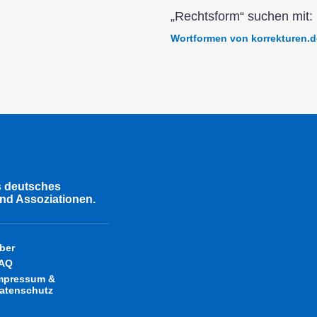
„Rechtsform“ suchen mit:
Wortformen von korrekturen.d
s deutsches
nd Assoziationen.
ber
AQ
mpressum &
atenschutz