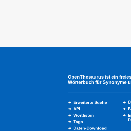
OpenThesaurus ist ein freie
Wörterbuch für Synonyme u
Erweiterte Suche
Ü
API
F
Wortlisten
I
D
Tags
Daten-Download