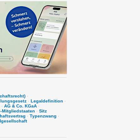
chaftsrecht)
·
lungsgesetz
·
Legaldefinition
·
·
AG & Co. KGaA
·
-Mitgliedstaaten
·
Sitz
haftsvertrag
·
Typenzwang
·
lgesellschaft