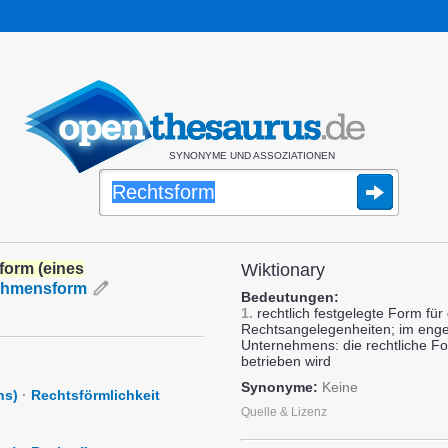
SYNONYME UND ASSOZIATIONEN
form (eines
Wiktionary
ehmensform
Bedeutungen:
1.
rechtlich festgelegte Form für
Rechtsangelegenheiten; im enge
Unternehmens: die rechtliche F
betrieben wird
Synonyme:
Keine
ns)
·
Rechtsförmlichkeit
Quelle & Lizenz