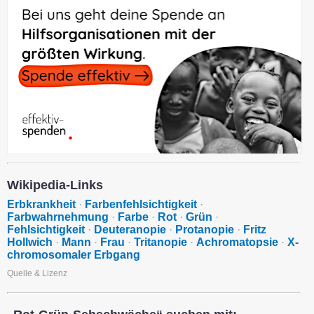
Wikipedia-Links
Erbkrankheit
·
Farbenfehlsichtigkeit
·
Farbwahrnehmung
·
Farbe
·
Rot
·
Grün
·
Fehlsichtigkeit
·
Deuteranopie
·
Protanopie
·
Fritz
Hollwich
·
Mann
·
Frau
·
Tritanopie
·
Achromatopsie
·
X-
chromosomaler Erbgang
Quelle & Lizenz