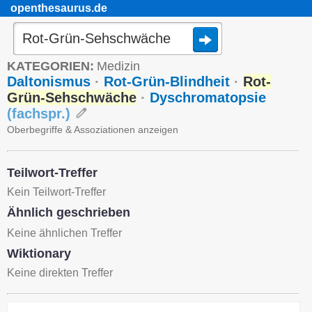
openthesaurus.de
KATEGORIEN:
Medizin
Daltonismus
·
Rot-Grün-Blindheit
·
Rot-
Grün-Sehschwäche
·
Dyschromatopsie
(
fachspr.
)
Oberbegriffe & Assoziationen anzeigen
Teilwort-Treffer
Kein Teilwort-Treffer
Ähnlich geschrieben
Keine ähnlichen Treffer
Wiktionary
Keine direkten Treffer