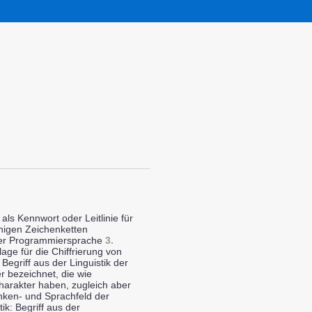
ls Kennwort oder Leitlinie für
nigen Zeichenketten
ner Programmiersprache
3.
age für die Chiffrierung von
 Begriff aus der Linguistik der
 bezeichnet, die wie
arakter haben, zugleich aber
nken- und Sprachfeld der
ik: Begriff aus der