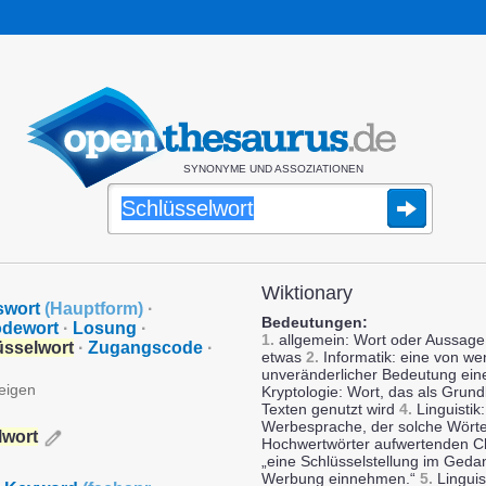
SYNONYME UND ASSOZIATIONEN
Wiktionary
swort
(
Hauptform
)
·
Bedeutungen:
dewort
·
Losung
·
1.
allgemein: Wort oder Aussage a
üsselwort
·
Zugangscode
·
etwas
2.
Informatik: eine von we
unveränderlicher Bedeutung ei
zeigen
Kryptologie: Wort, das als Grundl
Texten genutzt wird
4.
Linguistik:
Werbesprache, der solche Wörter
lwort
Hochwertwörter aufwertenden Ch
„eine Schlüsselstellung im Geda
Werbung einnehmen.“
5.
Linguist