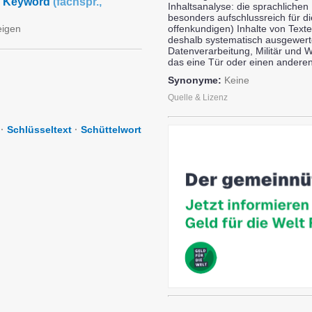
Keyword
(
fachspr.
,
Inhaltsanalyse: die sprachlichen 
besonders aufschlussreich für die
eigen
offenkundigen) Inhalte von Text
deshalb systematisch ausgewer
Datenverarbeitung, Militär und 
das eine Tür oder einen andere
Synonyme:
Keine
Quelle & Lizenz
·
Schlüsseltext
·
Schüttelwort