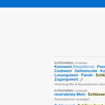
KATEGORIEN:
Computer
Kennwort
(
Hauptform
)
·
Pas
Codewort
·
Geheimcode
·
Ko
Losungswort
·
Parole
·
Schl
Zugangswort
Unterbegriffe & Assoziationen an
KATEGORIEN:
Computer
reserviertes Wort
·
Schlüsse
Assoziationen anzeigen