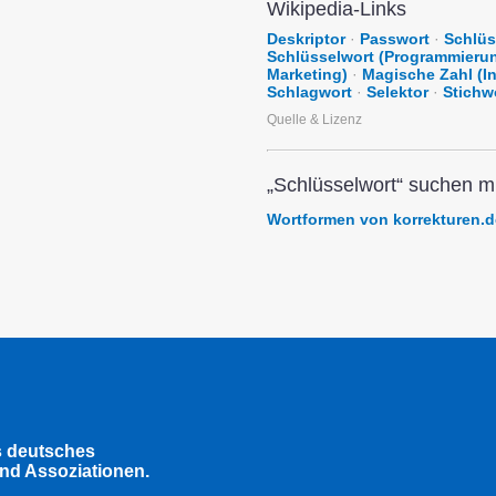
Wikipedia-Links
Deskriptor
·
Passwort
·
Schlü
Schlüsselwort (Programmieru
Marketing)
·
Magische Zahl (I
Schlagwort
·
Selektor
·
Stichw
Quelle & Lizenz
„Schlüsselwort“ suchen mi
Wortformen von korrekturen.d
s deutsches
nd Assoziationen.