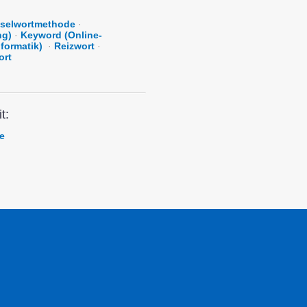
sselwortmethode
·
ng)
·
Keyword (Online-
nformatik)
·
Reizwort
·
ort
t:
e