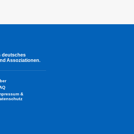
s deutsches
nd Assoziationen.
ber
AQ
mpressum &
atenschutz