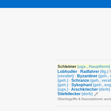
Schleimer
(
ugs.
,
Hauptform
)
Lobhudler
·
Radfahrer
(
fig.
)
(
veraltet
)
·
Byzantiner
(
geh.
,
(
geh.
)
·
Schranze
(
geh.
,
veral
(
geh.
)
·
Sykophant
(
geh.
,
eng
(
ugs.
)
·
Arschkriecher
(
derb
)
Stiefellecker
(
derb
)
Oberbegriffe & Assoziationen anz