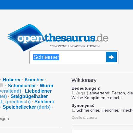
SYNONYME UND ASSOZIATIONEN
·
Hofierer
·
Kriecher
·
Wiktionary
·
Schmeichler
·
Wurm
Bedeutungen:
veraltend
)
·
Liebediener
1.
{ugs.}
abwertend: Person, die
tet
)
·
Steigbügelhalter
Weise Komplimente macht
l.
,
griechisch
)
·
Schleimi
Synonyme:
·
Speichellecker
(
derb
)
·
1.
Schmeichler, Heuchler, Kriech
Quelle & Lizenz
eigen