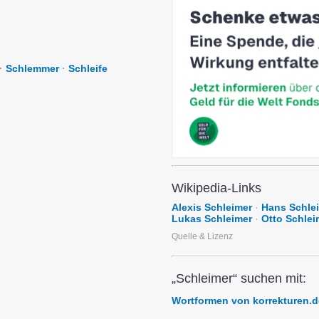
·
Schlemmer
·
Schleife
Wikipedia-Links
Alexis Schleimer
·
Hans Schle
Lukas Schleimer
·
Otto Schlei
Quelle & Lizenz
„Schleimer“ suchen mit:
Wortformen von korrekturen.d