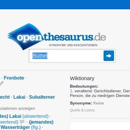
SYNONYME UND ASSOZIATIONEN
·
Fronbote
·
Wiktionary
Bedeutungen:
1.
veraltend: Gerichtsdiener, Ge
Person, die zu niedrigen Dienst
echt
·
Lakai
·
Subalterner
Synonyme:
Keine
oziationen anzeigen
Quelle & Lizenz
des) Lakai
(
abwertend
)
·
wertend
)
·
(jemandes)
 Wasserträger
(
fig.
)
·