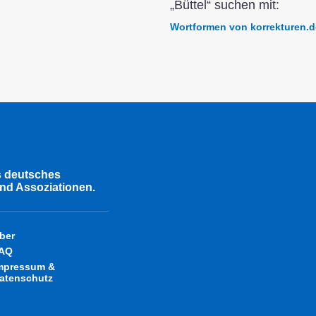
„Büttel“ suchen mit:
Wortformen von korrekturen.d
s deutsches
nd Assoziationen.
ber
AQ
mpressum &
atenschutz