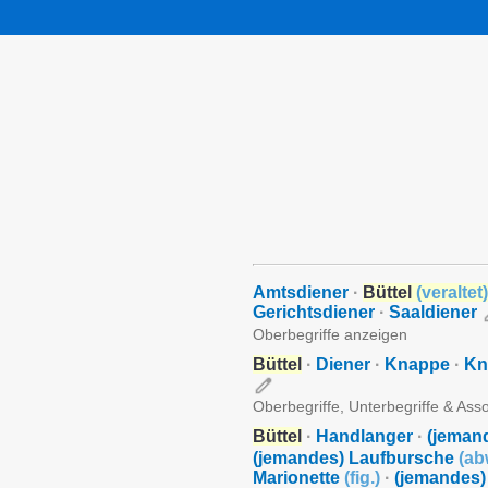
Amtsdiener
·
Büttel
(
veraltet
)
Gerichtsdiener
·
Saaldiener
Oberbegriffe anzeigen
Büttel
·
Diener
·
Knappe
·
Kn
Oberbegriffe, Unterbegriffe & Ass
Büttel
·
Handlanger
·
(jeman
(jemandes) Laufbursche
(
ab
Marionette
(
fig.
)
·
(jemandes)