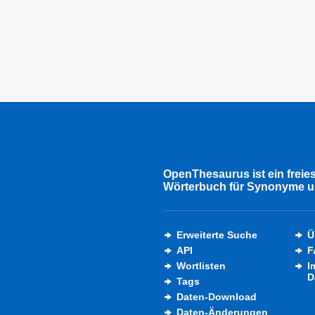
OpenThesaurus ist ein freie
Wörterbuch für Synonyme u
Erweiterte Suche
Ü
API
F
Wortlisten
I
D
Tags
Daten-Download
Daten-Änderungen