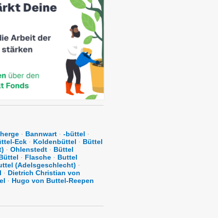
herge
·
Bannwart
·
-büttel
·
ttel-Eck
·
Koldenbüttel
·
Büttel
t)
·
Ohlenstedt
·
Büttel
Büttel
·
Flasche
·
Buttel
uttel (Adelsgeschlecht)
·
l
·
Dietrich Christian von
el
·
Hugo von Buttel-Reepen