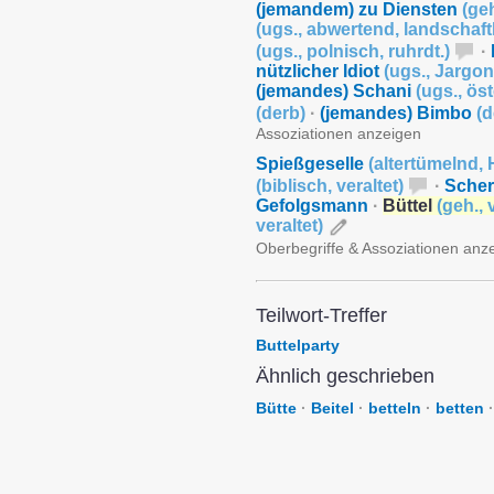
(jemandem) zu Diensten
(
ge
(
ugs.
,
abwertend
,
landschaft
(
ugs.
,
polnisch
,
ruhrdt.
)
·
nützlicher Idiot
(
ugs.
,
Jargon
(jemandes) Schani
(
ugs.
,
öst
(
derb
)
·
(jemandes) Bimbo
(
d
Assoziationen anzeigen
Spießgeselle
(
altertümelnd
,
(
biblisch
,
veraltet
)
·
Sche
Gefolgsmann
·
Büttel
(
geh.
,
veraltet
)
Oberbegriffe & Assoziationen anz
Teilwort-Treffer
Buttelparty
Ähnlich geschrieben
Bütte
·
Beitel
·
betteln
·
betten
·