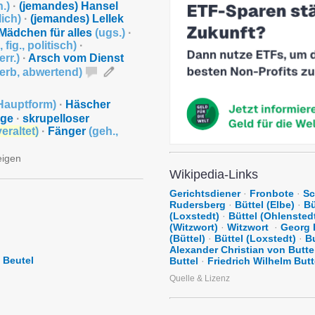
h.
)
·
(jemandes) Hansel
lich
)
·
(jemandes) Lellek
Mädchen für alles
(
ugs.
)
·
,
fig.
,
politisch
)
·
err.
)
·
Arsch vom Dienst
erb
,
abwertend
)
Hauptform
)
·
Häscher
rge
·
skrupelloser
veraltet
)
·
Fänger
(
geh.
,
eigen
Wikipedia-Links
Gerichtsdiener
·
Fronbote
·
Sc
Rudersberg
·
Büttel (Elbe)
·
Bü
(Loxstedt)
·
Büttel (Ohlensted
(Witzwort)
·
Witzwort
·
Georg 
(Büttel)
·
Büttel (Loxstedt)
·
B
Alexander Christian von Butte
Beutel
Buttel
·
Friedrich Wilhelm Butt
Quelle & Lizenz