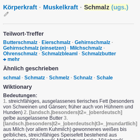
Körperkraft
·
Muskelkraft
·
Schmalz
(
ugs.
)
Teilwort-Treffer
Butterschmalz
·
Eierschmalz
·
Gehirnschmalz
·
Gehirnschmalz (einsetzen)
·
Milchschmalz
·
Ohrenschmalz
·
Schmalzbleaml
·
Schmalzbutter
mehr
Ähnlich geschrieben
schmal
·
Schmatz
·
Schmelz
·
Schnalz
·
Schale
Wiktionary
Bedeutungen:
1.
streichfähiges, ausgelassenes tierisches Fett (besonders
von Schweinen und Gänsen; früher auch von Hühnern und
Hunden)
2.
[landsch.|besonders|t2=_|oberdeutsch]
gelbe ausgelassene Butter
3.
[landsch.|besonders|t2=_|oberdeutsch|t3=_|mundartlich]
aus Milch (vor allem Kuhmilch) gewonnenes weißes bis
gelbliches, streichfähiges Speisefett bestehend aus