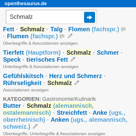
openthesaurus.de
Fett
·
Schmalz
·
Talg
·
Flomen
(
fachspr.
)
·
Flumen
(
fachspr.
)
Oberbegriffe & Assoziationen anzeigen
Tierfett
(
Hauptform
)
·
Schmalz
·
Schmer
·
Speck
·
tierisches Fett
Unterbegriffe & Assoziationen anzeigen
Gefühlskitsch
·
Herz und Schmerz
·
Rührseligkeit
·
Schmalz
Assoziationen anzeigen
KATEGORIEN:
Gastronomie/Kulinarik
Butter
·
Schmalz
(
alemannisch
,
ostalemannisch
)
·
Streichfett
·
Anke
(
ugs.
,
oberrheinisch
)
·
Anken
(
ugs.
,
alemannisch
,
schweiz.
)
Oberbegriffe, Unterbegriffe & Assoziationen anzeigen