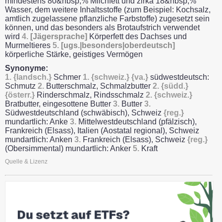
mindestens 80&nbsp;% Milchfett und zirka 18&nbsp;%
Wasser, dem weitere Inhaltsstoffe (zum Beispiel: Kochsalz,
amtlich zugelassene pflanzliche Farbstoffe) zugesetzt sein
können, und das besonders als Brotaufstrich verwendet
wird
4.
[Jägersprache]
Körperfett des Dachses und
Murmeltieres
5.
[ugs.|besonders|oberdeutsch]
körperliche Stärke, geistiges Vermögen
Synonyme:
1.
{landsch.}
Schmer
1.
{schweiz.}
{va.}
südwestdeutsch:
Schmutz
2.
Butterschmalz, Schmalzbutter
2.
{südd.}
{österr.}
Rinderschmalz, Rindsschmalz
2.
{schweiz.}
Bratbutter, eingesottene Butter
3.
Butter
3.
Südwestdeutschland (schwäbisch), Schweiz
{reg.}
mundartlich: Anke
3.
Mittelwestdeutschland (pfälzisch),
Frankreich (Elsass), Italien (Aostatal regional), Schweiz
mundartlich: Anken
3.
Frankreich (Elsass), Schweiz
{reg.}
(Obersimmental) mundartlich: Anker
5.
Kraft
Quelle & Lizenz