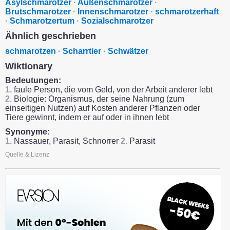
Asylschmarotzer
·
Außenschmarotzer
·
Brutschmarotzer
·
Innenschmarotzer
·
schmarotzerhaft
·
Schmarotzertum
·
Sozialschmarotzer
Ähnlich geschrieben
schmarotzen
·
Scharrtier
·
Schwätzer
Wiktionary
Bedeutungen:
1.
faule Person, die vom Geld, von der Arbeit anderer lebt
2.
Biologie: Organismus, der seine Nahrung (zum
einseitigen Nutzen) auf Kosten anderer Pflanzen oder
Tiere gewinnt, indem er auf oder in ihnen lebt
Synonyme:
1.
Nassauer, Parasit, Schnorrer
2.
Parasit
Quelle & Lizenz