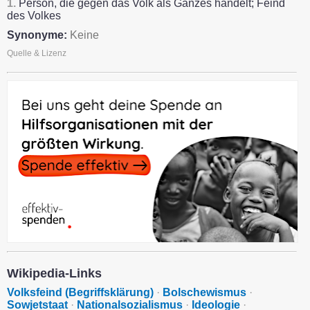
1.
Person, die gegen das Volk als Ganzes handelt; Feind
des Volkes
Synonyme:
Keine
Quelle & Lizenz
Wikipedia-Links
Volksfeind (Begriffsklärung)
·
Bolschewismus
·
Sowjetstaat
·
Nationalsozialismus
·
Ideologie
·