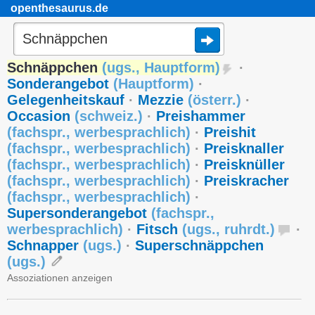
openthesaurus.de
Schnäppchen
(
ugs.
,
Hauptform
)
·
Sonderangebot
(
Hauptform
)
·
Gelegenheitskauf
·
Mezzie
(
österr.
)
·
Occasion
(
schweiz.
)
·
Preishammer
(
fachspr.
,
werbesprachlich
)
·
Preishit
(
fachspr.
,
werbesprachlich
)
·
Preisknaller
(
fachspr.
,
werbesprachlich
)
·
Preisknüller
(
fachspr.
,
werbesprachlich
)
·
Preiskracher
(
fachspr.
,
werbesprachlich
)
·
Supersonderangebot
(
fachspr.
,
werbesprachlich
)
·
Fitsch
(
ugs.
,
ruhrdt.
)
·
Schnapper
(
ugs.
)
·
Superschnäppchen
(
ugs.
)
Assoziationen anzeigen