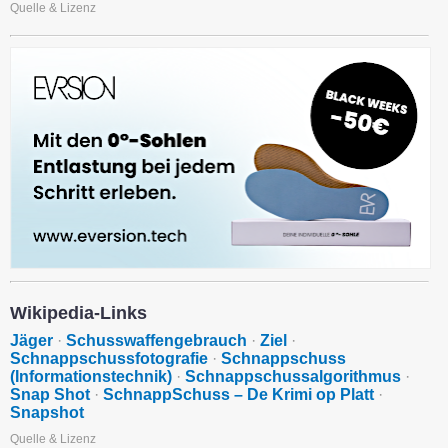
Quelle & Lizenz
Wikipedia-Links
Jäger
·
Schusswaffengebrauch
·
Ziel
·
Schnappschussfotografie
·
Schnappschuss
(Informationstechnik)
·
Schnappschussalgorithmus
·
Snap Shot
·
SchnappSchuss – De Krimi op Platt
·
Snapshot
Quelle & Lizenz