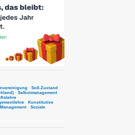
nvereinigung
·
Soll-Zustand
·
chland)
·
Selbstmanagement
·
ftslehre
·
ementlehre
·
Konstitutive
s Management
·
Soziale