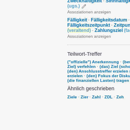
Zweckhaftigkeit
·
Sinnhaftig
(
ugs.
)
Assoziationen anzeigen
Fälligkeit
·
Fälligkeitsdatum
·
Fälligkeitszeitpunkt
·
Zeitpun
(
veraltend
)
·
Zahlungsziel
(
fa
Assoziationen anzeigen
Teilwort-Treffer
("offizielle") Anerkennung
·
(be
Ziel) verfehlen
·
(das) Ziel (sch
(den) Anschlusstreffer erzielen 
erzielen
·
(den) Fokus der Disku
(die finanziellen Lasten) tragen
Ähnlich geschrieben
Ziele
·
Zier
·
Zahl
·
ZDL
·
Zeh