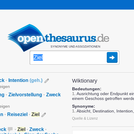
SYNONYME UND ASSOZIATIONEN
ck
·
Intention
(
geh.
)
Wiktionary
zeigen
Bedeutungen:
1.
Ausrichtung oder Endpunkt ei
ng
·
Zielvorstellung
·
Zweck
einem Geschoss getroffen werde
zeigen
Synonyme:
1.
Absicht, Destination, Intentio
on
·
Reiseziel
·
Ziel
Quelle & Lizenz
eck
·
Ziel
·
Zweck
·