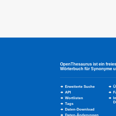
OpenThesaurus ist ein freie
Wörterbuch für Synonyme u
Erweiterte Suche
Ü
API
F
Wortlisten
I
D
Tags
Daten-Download
Daten-Änderungen