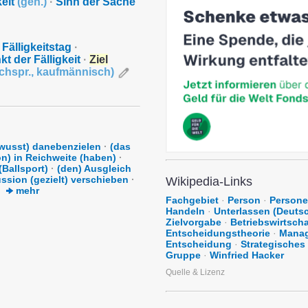
keit
(
geh.
)
·
Sinn der Sache
Fälligkeitstag
·
kt der Fälligkeit
·
Ziel
chspr.
,
kaufmännisch
)
wusst) danebenzielen
·
(das
on) in Reichweite (haben)
·
(Ballsport)
·
(den) Ausgleich
ssion (gezielt) verschieben
·
Wikipedia-Links
mehr
Fachgebiet
·
Person
·
Persone
Handeln
·
Unterlassen (Deuts
Zielvorgabe
·
Betriebswirtscha
Entscheidungstheorie
·
Manag
Entscheidung
·
Strategische
Gruppe
·
Winfried Hacker
Quelle & Lizenz