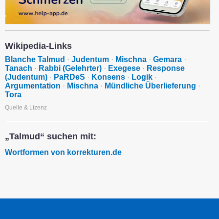
Wikipedia-Links
Blanche Talmud
·
Judentum
·
Mischna
·
Gemara
·
Tanach
·
Rabbi (Gelehrter)
·
Exegese
·
Response
(Judentum)
·
PaRDeS
·
Konsens
·
Logik
·
Argumentation
·
Mischna
·
Mündliche Überlieferung
·
Tora
Quelle & Lizenz
„Talmud“ suchen mit:
Wortformen von korrekturen.de