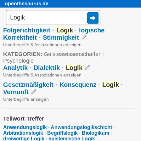
openthesaurus.de
Folgerichtigkeit
·
Logik
·
logische
Korrektheit
·
Stimmigkeit
Unterbegriffe & Assoziationen anzeigen
KATEGORIEN:
Geisteswissenschaften
|
Psychologie
Analytik
·
Dialektik
·
Logik
Unterbegriffe & Assoziationen anzeigen
Gesetzmäßigkeit
·
Konsequenz
·
Logik
·
Vernunft
Unterbegriffe anzeigen
Teilwort-Treffer
Anwendungslogik
·
Anwendungslogikschicht
·
Arbitrationslogik
·
Begriffslogik
·
Biologikum
·
dreiwertige Logik
·
epistemische Logik
·