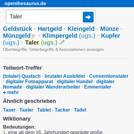
openthesaurus.de
Geldstück
·
Hartgeld
·
Kleingeld
·
Münze
·
Münzgeld
·
Klimpergeld
(
ugs.
)
·
Kupfer
(
ugs.
)
·
Taler
(
ugs.
)
Oberbegriffe, Unterbegriffe & Assoziationen anzeigen
Teilwort-Treffer
(totaler) Quatsch
·
brutaler Ausbilder
·
Conventionstaler
·
digitaler Fotoapparat
·
digitaler Handel
·
digitaler
Nomade
·
digitaler Wanderarbeiter
·
Emmentaler
mehr
Ähnlich geschrieben
Taser
·
Taxler
·
Tablet
·
Tacker
·
Tadel
Wiktionary
Bedeutungen:
1.
eine ab dem 16. Jahrhundert geprägte große