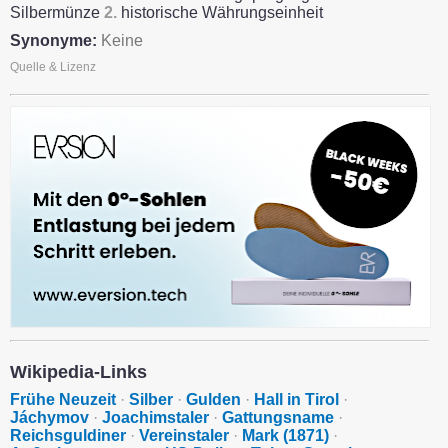
Silbermünze
2.
historische Währungseinheit
Synonyme:
Keine
Quelle & Lizenz
Wikipedia-Links
Frühe Neuzeit
·
Silber
·
Gulden
·
Hall in Tirol
·
Jáchymov
·
Joachimstaler
·
Gattungsname
·
Reichsguldiner
·
Vereinstaler
·
Mark (1871)
·