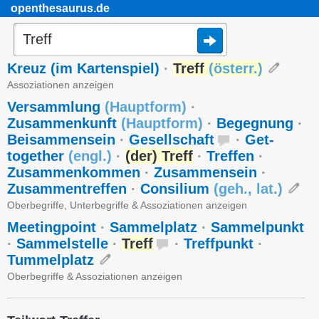
openthesaurus.de
Kreuz (im Kartenspiel)
·
Treff
(
österr.
)
Assoziationen anzeigen
Versammlung
(
Hauptform
)
·
Zusammenkunft
(
Hauptform
)
·
Begegnung
·
Beisammensein
·
Gesellschaft
·
Get-
together
(
engl.
)
·
(der) Treff
·
Treffen
·
Zusammenkommen
·
Zusammensein
·
Zusammentreffen
·
Consilium
(
geh.
,
lat.
)
Oberbegriffe, Unterbegriffe & Assoziationen anzeigen
Meetingpoint
·
Sammelplatz
·
Sammelpunkt
·
Sammelstelle
·
Treff
·
Treffpunkt
·
Tummelplatz
Oberbegriffe & Assoziationen anzeigen