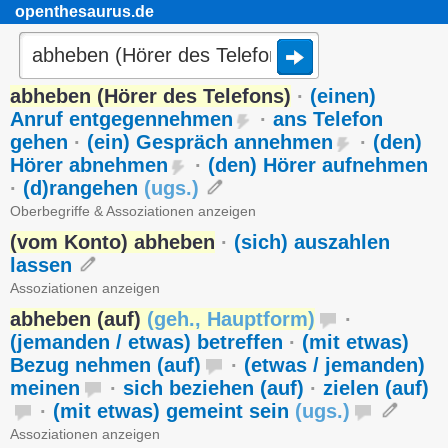
openthesaurus.de
abheben (Hörer des Telefons)
·
(einen)
Anruf entgegennehmen
·
ans Telefon
gehen
·
(ein) Gespräch annehmen
·
(den)
Hörer abnehmen
·
(den) Hörer aufnehmen
·
(d)rangehen
(
ugs.
)
Oberbegriffe & Assoziationen anzeigen
(vom Konto) abheben
·
(sich) auszahlen
lassen
Assoziationen anzeigen
abheben (auf)
(
geh.
,
Hauptform
)
·
(jemanden / etwas) betreffen
·
(mit etwas)
Bezug nehmen (auf)
·
(etwas / jemanden)
meinen
·
sich beziehen (auf)
·
zielen (auf)
·
(mit etwas) gemeint sein
(
ugs.
)
Assoziationen anzeigen