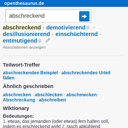
openthesaurus.de
abschreckend
·
demotivierend
·
desillusionierend
·
einschüchternd
·
entmutigend
Assoziationen anzeigen
Teilwort-Treffer
abschreckendes Beispiel
·
abschreckendes Urteil
fällen
Ähnlich geschrieben
abschrecken
·
abschlecken
·
abschmecken
·
Abschreckung
·
abschreiben
Wiktionary
Bedeutungen:
1.
etwas, das jemanden (oder etwas) fern halten soll,
indem es erschreckend wirkt
2.
rasch abkühlend