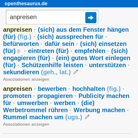
openthesaurus.de
anpreisen
·
(sich) aus dem Fenster hängen
(für)
(
fig.
)
·
(sich) aussprechen für
·
befürworten
·
dafür sein
·
(sich) einsetzen
(für)
·
eintreten (für)
·
empfehlen
·
(sich)
engagieren (für)
·
(ein) gutes Wort einlegen
(für)
·
Schützenhilfe leisten
·
unterstützen
·
sekundieren
(
geh.
,
lat.
)
Assoziationen anzeigen
anpreisen
·
bewerben
·
hochhalten
(
fig.
)
·
promoten
·
propagieren
·
Publicity machen
für
·
umwerben
·
werben
·
(die)
Werbetrommel rühren
·
Werbung machen
·
Rummel machen um
(
ugs.
)
Assoziationen anzeigen