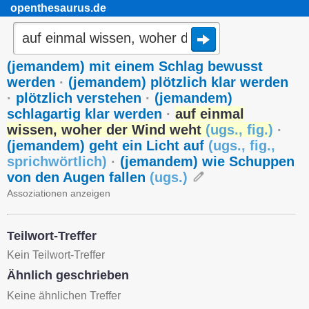
openthesaurus.de
(jemandem) mit einem Schlag bewusst
werden
·
(jemandem) plötzlich klar werden
·
plötzlich verstehen
·
(jemandem)
schlagartig klar werden
·
auf einmal
wissen, woher der Wind weht
(
ugs.
,
fig.
)
·
(jemandem) geht ein Licht auf
(
ugs.
,
fig.
,
sprichwörtlich
)
·
(jemandem) wie Schuppen
von den Augen fallen
(
ugs.
)
Assoziationen anzeigen
Teilwort-Treffer
Kein Teilwort-Treffer
Ähnlich geschrieben
Keine ähnlichen Treffer