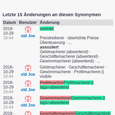
Letzte 15 Änderungen an diesen Synonymen
Datum
Benutzer
Änderung
2016-
verlinkt:
10-29
old Joe
16:44
Preistreiberei · überhöhte Preise ·
Überteuerung · ...
assoziiert
Geldmacherei (abwertend) ·
Geschäftemacherei (abwertend) ·
Gewinnmacherei (abwertend) · ...
2016-
Geldmacherei · Geschäftemacherei ·
10-29
Gewinnmacherei · Profitmacherei ||
old Joe
16:44
visible
2016-
Profitmachrei
Profitmacherei ||
10-29
tags=abwertend
old Joe
16:44
2016-
Gewinnmacherei
Gewinnmacherei ||
10-29
tags=abwertend
old Joe
16:44
2016-
Geschäftemacherei
Geschäftemacherei