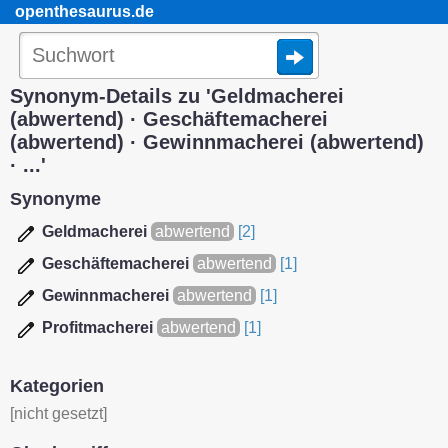
openthesaurus.de
Synonym-Details zu 'Geldmacherei
(abwertend) · Geschäftemacherei
(abwertend) · Gewinnmacherei (abwertend)
· ...'
Synonyme
Geldmacherei
abwertend
[2]
Geschäftemacherei
abwertend
[1]
Gewinnmacherei
abwertend
[1]
Profitmacherei
abwertend
[1]
Kategorien
[nicht gesetzt]