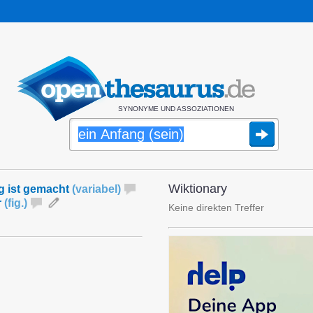
SYNONYME UND ASSOZIATIONEN
Wiktionary
g ist gemacht
(
variabel
)
r
(
fig.
)
Keine direkten Treffer