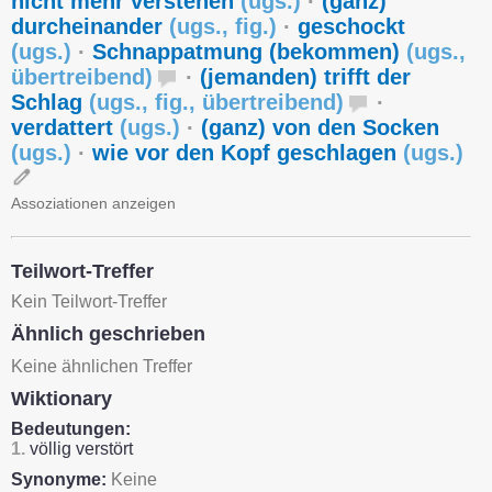
nicht mehr verstehen
(
ugs.
)
·
(ganz)
durcheinander
(
ugs.
,
fig.
)
·
geschockt
(
ugs.
)
·
Schnappatmung (bekommen)
(
ugs.
,
übertreibend
)
·
(jemanden) trifft der
Schlag
(
ugs.
,
fig.
,
übertreibend
)
·
verdattert
(
ugs.
)
·
(ganz) von den Socken
(
ugs.
)
·
wie vor den Kopf geschlagen
(
ugs.
)
Assoziationen anzeigen
Teilwort-Treffer
Kein Teilwort-Treffer
Ähnlich geschrieben
Keine ähnlichen Treffer
Wiktionary
Bedeutungen:
1.
völlig verstört
Synonyme:
Keine