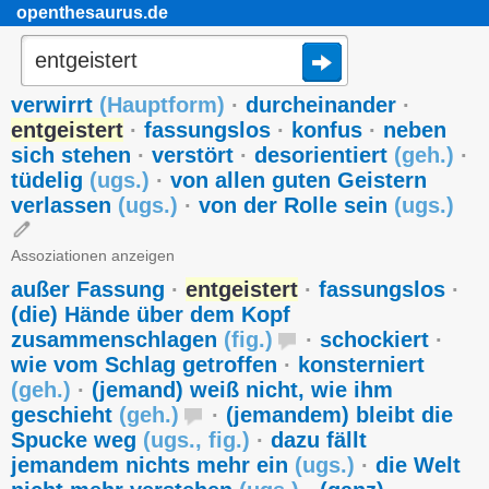
openthesaurus.de
verwirrt
(
Hauptform
)
·
durcheinander
·
entgeistert
·
fassungslos
·
konfus
·
neben
sich stehen
·
verstört
·
desorientiert
(
geh.
)
·
tüdelig
(
ugs.
)
·
von allen guten Geistern
verlassen
(
ugs.
)
·
von der Rolle sein
(
ugs.
)
Assoziationen anzeigen
außer Fassung
·
entgeistert
·
fassungslos
·
(die) Hände über dem Kopf
zusammenschlagen
(
fig.
)
·
schockiert
·
wie vom Schlag getroffen
·
konsterniert
(
geh.
)
·
(jemand) weiß nicht, wie ihm
geschieht
(
geh.
)
·
(jemandem) bleibt die
Spucke weg
(
ugs.
,
fig.
)
·
dazu fällt
jemandem nichts mehr ein
(
ugs.
)
·
die Welt