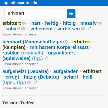
openthesaurus.de
erbittert
·
hart
·
heftig
·
hitzig
·
massiv
·
scharf
·
vehement
·
verbissen
Assoziationen anzeigen
beinhart (Mannschaftssport)
·
erbittert
(kämpfen)
·
mit hartem Körpereinsatz
·
rustikal
(
ironisch
)
·
unzivilisiert
(Spielweise)
(
fig.
)
Assoziationen anzeigen
aufgeheizt (Debatte)
·
aufgeladen
·
erbittert
·
erregt
·
hitzig (Debatte)
·
scharf
·
heiß
(
ugs.
,
fig.
)
Assoziationen anzeigen
Teilwort-Treffer