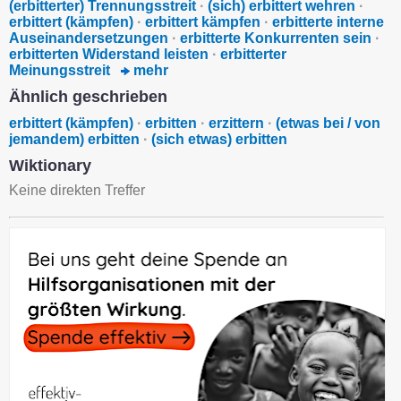
(erbitterter) Trennungsstreit
·
(sich) erbittert wehren
·
erbittert (kämpfen)
·
erbittert kämpfen
·
erbitterte interne
Auseinandersetzungen
·
erbitterte Konkurrenten sein
·
erbitterten Widerstand leisten
·
erbitterter
Meinungsstreit
mehr
Ähnlich geschrieben
erbittert (kämpfen)
·
erbitten
·
erzittern
·
(etwas bei / von
jemandem) erbitten
·
(sich etwas) erbitten
Wiktionary
Keine direkten Treffer