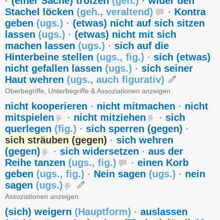
·
(einer Sache) trotzen
(
geh.
)
·
wider den
Stachel löcken
(
geh.
,
veraltend
)
·
Kontra
geben
(
ugs.
)
·
(etwas) nicht auf sich sitzen
lassen
(
ugs.
)
·
(etwas) nicht mit sich
machen lassen
(
ugs.
)
·
sich auf die
Hinterbeine stellen
(
ugs.
,
fig.
)
·
sich (etwas)
nicht gefallen lassen
(
ugs.
)
·
sich seiner
Haut wehren
(
ugs.
,
auch figurativ
)
Oberbegriffe, Unterbegriffe & Assoziationen anzeigen
nicht kooperieren
·
nicht mitmachen
·
nicht
mitspielen
·
nicht mitziehen
·
sich
querlegen
(
fig.
)
·
sich sperren (gegen)
·
sich sträuben (gegen)
·
sich wehren
(gegen)
·
sich widersetzen
·
aus der
Reihe tanzen
(
ugs.
,
fig.
)
·
einen Korb
geben
(
ugs.
,
fig.
)
·
Nein sagen
(
ugs.
)
·
nein
sagen
(
ugs.
)
Assoziationen anzeigen
(sich) weigern
(
Hauptform
)
·
auslassen