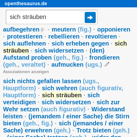
openthesaurus.de
aufbegehren
·
meutern
(
fig.
)
·
opponieren
·
protestieren
·
rebellieren
·
revoltieren
·
sich auflehnen
·
sich erheben gegen
·
sich
sträuben
·
sich widersetzen
·
(den)
Aufstand proben
(
geh.
,
fig.
)
·
frondieren
(
geh.
,
veraltet
)
·
aufmucken
(
ugs.
)
Assoziationen anzeigen
sich nichts gefallen lassen
(
ugs.
,
Hauptform
)
·
sich wehren
(
auch figurativ
,
Hauptform
)
·
sich sträuben
·
sich
verteidigen
·
sich widersetzen
·
sich zur
Wehr setzen
(
auch figurativ
)
·
Widerstand
leisten
·
(jemandem / einer Sache) die Stirn
bieten
(
geh.
,
fig.
)
·
sich (jemandes / einer
Sache) erwehren
(
geh.
)
·
Trotz bieten
(
geh.
)