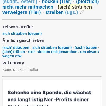
(
süddt.
,
österr.
)
·
bocken (Tier)
·
(plötzlich)
nicht mehr mitmachen
·
(sich) sträuben
·
verweigern (Tier)
·
streiken
(
ugs.
)
Teilwort-Treffer
sich sträuben (gegen)
Ähnlich geschrieben
(sich) sträuben
·
sich sträuben (gegen)
·
(sich) trauen
·
(sich) trüben
·
sich streiten (mit jemandem / um etwas /
wegen etw
Wiktionary
Keine direkten Treffer