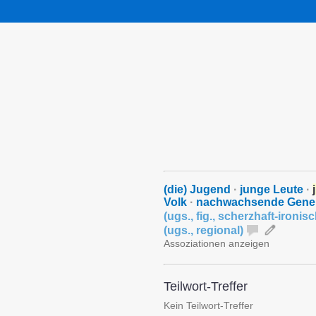
(die) Jugend
·
junge Leute
·
Volk
·
nachwachsende Gener
(
ugs.
,
fig.
,
scherzhaft-ironis
(
ugs.
,
regional
)
Assoziationen anzeigen
Teilwort-Treffer
Kein Teilwort-Treffer