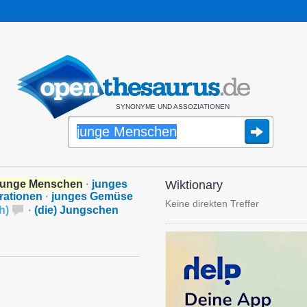
SYNONYME UND ASSOZIATIONEN
junge Menschen
·
junges
Wiktionary
ationen
·
junges Gemüse
Keine direkten Treffer
ch
)
·
(die) Jungschen