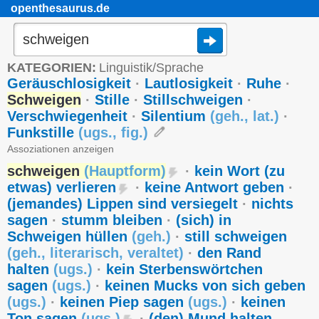
openthesaurus.de
KATEGORIEN:
Linguistik/Sprache
Geräuschlosigkeit
·
Lautlosigkeit
·
Ruhe
·
Schweigen
·
Stille
·
Stillschweigen
·
Verschwiegenheit
·
Silentium
(
geh.
,
lat.
)
·
Funkstille
(
ugs.
,
fig.
)
Assoziationen anzeigen
schweigen
(
Hauptform
)
·
kein Wort (zu
etwas) verlieren
·
keine Antwort geben
·
(jemandes) Lippen sind versiegelt
·
nichts
sagen
·
stumm bleiben
·
(sich) in
Schweigen hüllen
(
geh.
)
·
still schweigen
(
geh.
,
literarisch
,
veraltet
)
·
den Rand
halten
(
ugs.
)
·
kein Sterbenswörtchen
sagen
(
ugs.
)
·
keinen Mucks von sich geben
(
ugs.
)
·
keinen Piep sagen
(
ugs.
)
·
keinen
Ton sagen
(
ugs.
)
·
(den) Mund halten