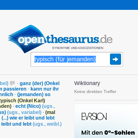
SYNONYME UND ASSOZIATIONEN
Wiktionary
bel
)
·
ganz (der) (Onkel
m passieren
·
kann nur ihr
Keine direkten Treffer
hnlich
·
(jemanden) so
typisch (Onkel Karl)
nden)
·
echt (Nico)
(
ugs.
,
aus)
(
ugs.
,
variabel
)
·
(mal
·
(...) wie er leibt und lebt
ie leibt und lebt
(
ugs.
,
weibl.
)