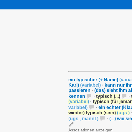
ein typischer (+ Name)
(
varia
Karl)
(
variabel
)
·
kann nur ih
passieren
·
(das) sieht ihm ä
kennen
·
typisch (...)
·
(
variabel
)
·
typisch (für jema
variabel
)
·
ein echter (Kl
wieder) typisch (sein)
(
ugs.
)
(
ugs.
,
männl.
)
·
(...) wie s
Assoziationen anzeigen