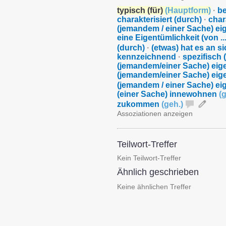
typisch (für)
(
Hauptform
)
·
be
charakterisiert (durch)
·
char
(jemandem / einer Sache) eig
eine Eigentümlichkeit (von ..
(durch)
·
(etwas) hat es an s
kennzeichnend
·
spezifisch (
(jemandem/einer Sache) eige
(jemandem/einer Sache) eig
(jemandem / einer Sache) e
(einer Sache) innewohnen
(
g
zukommen
(
geh.
)
Assoziationen anzeigen
Teilwort-Treffer
Kein Teilwort-Treffer
Ähnlich geschrieben
Keine ähnlichen Treffer