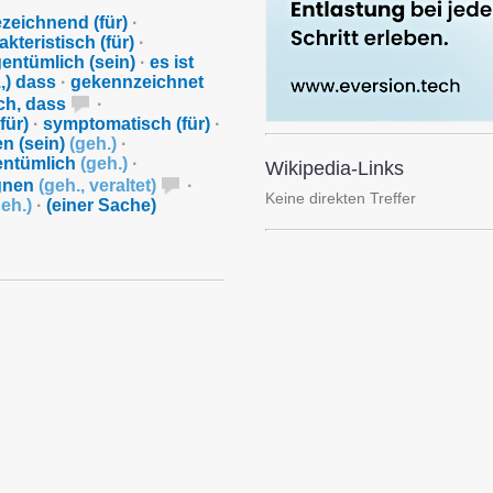
zeichnend (für)
·
akteristisch (für)
·
entümlich (sein)
·
es ist
.,) dass
·
gekennzeichnet
ich, dass
·
für)
·
symptomatisch (für)
·
n (sein)
(
geh.
)
·
entümlich
(
geh.
)
·
Wikipedia-Links
ignen
(
geh.
,
veraltet
)
·
Keine direkten Treffer
eh.
)
·
(einer Sache)